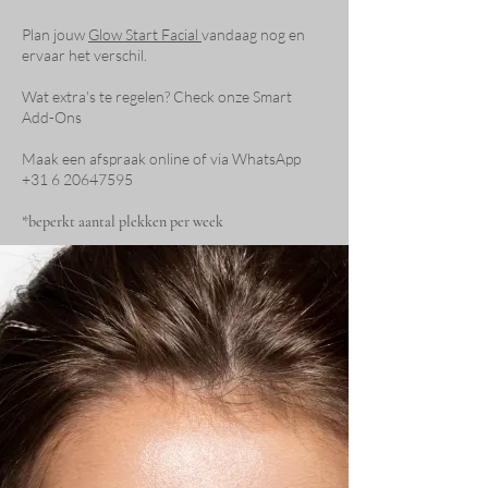
Plan jouw
Glow Start Facial
vandaag nog en
ervaar het verschil.
Wat extra's te regelen? Check onze Smart
Add-Ons
Maak een afspraak online of via
WhatsApp
+31 6 20647595
*beperkt aantal plekken per week