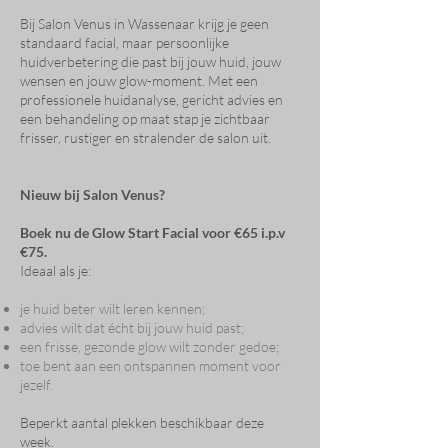
Bij Salon Venus in Wassenaar krijg je geen
standaard facial, maar persoonlijke
huidverbetering die past bij jouw huid, jouw
wensen en jouw glow-moment. Met een
professionele huidanalyse, gericht advies en
een behandeling op maat stap je zichtbaar
frisser, rustiger en stralender de salon uit.
Nieuw bij Salon Venus?
Boek nu de Glow Start Facial voor €65 i.p.v
€75.
Ideaal als je:​
je huid beter wilt leren kennen;
advies wilt dat écht bij jouw huid past;
een frisse, gezonde glow wilt zonder gedoe;
toe bent aan een ontspannen moment voor
jezelf.
Beperkt aantal plekken beschikbaar deze
week.