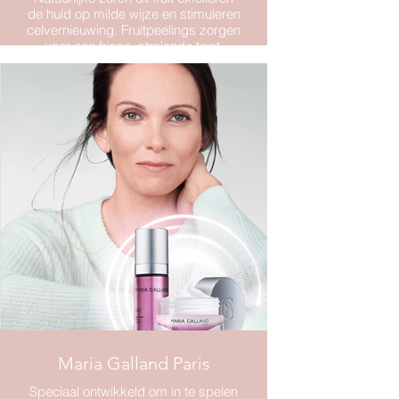
de huid op milde wijze en stimuleren
celvernieuwing. Fruitpeelings zorgen
voor een frisse, stralende teint,
verfijnen poriën en verminderen
pigmentvlekjes en fijne lijntjes –
zonder hersteltijd.
Maria Galland Paris
Speciaal ontwikkeld om in te spelen