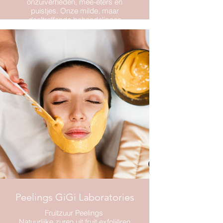
onzuiverheden, mee-eters en
puistjes. Onze milde, maar
doeltreffende behandelingen
reinigen diep, kalmeren de huid en
helpen onzuiverheden te
verminderen. Ideaal voor tieners die
hun huid gezond en in balans willen
houden.
Peelings GiGi Laboratories
Fruitzuur Peelings
Natuurlijke zuren uit fruit exfoliëren