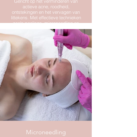
Gericht op het verminderen van
actieve acne, roodheid,
ontstekingen en het vervagen van
littekens. Met effectieve technieken
zoals peelings, microneedling en
LED-therapie verbeteren we de
huidstructuur en herstellen we de
huidbalans – voor een egale,
zuivere huid.
Microneedling