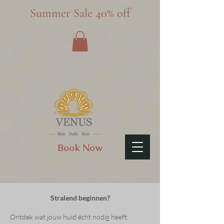
Summer Sale 40% off
Book Now
Stralend beginnen?
Ontdek wat jouw huid écht nodig heeft.