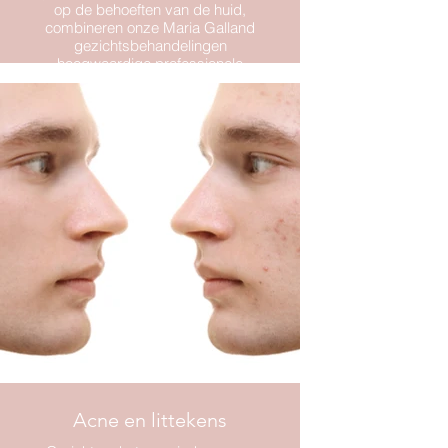
op de behoeften van de huid,
combineren onze Maria Galland
gezichtsbehandelingen
hoogwaardige professionele
producten met 100% manuele
massagetechnieken voor zichtbare
resultaten vanaf de allereerste
behandeling.
Een 100% manuele modellerende
massage
Een soepelere, gladdere en goed
gevoede huid straalt van
schoonheid.
Bestrijdt direct alle tekenen van
veroudering.
Acne en littekens