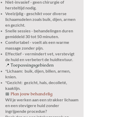
Niet-invasief - geen chirurgie of
hersteltijd nodig.
Veelzijdig - geschikt voor diverse
lichaamsdelen zoals buik, dijen, armen
en gezicht.
Snelle sessies - behandelingen duren
gemiddeld 30 tot 50 minuten.
Comfortabel - voelt als een warme
massage zonder pijn.
Effectief - vermindert vet, verstevigt
de huid en verbetert de huidtextuur.
📍 Toepassingsgebieden
*Lichaam: buik, dijen, billen, armen,
knien.
*Gezicht: gezicht, hals, decolleté,
kaaklijn.
📅
Plan jouw behandelig
Wil je werken aan een strakker lichaam
en een stevigere huid zonder
ingrijpende procedue?
Boek
dan nu een intakegesprek en