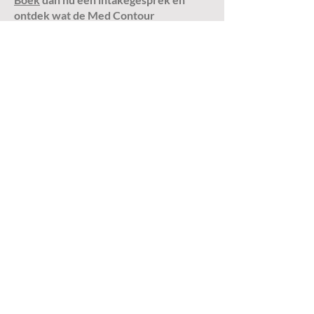
ontdek wat de Med Contour
Multipower voor jou kan betekeen.
--
*Opmerking: Resultaten kunnen
variëren per persoon en zijn
afhankelijk van factoren zoals
levensstijl en huidtype.*
Contact
Salon Venus
Van Zuylen van Nijeveltstraat 7
2242AH Wassenaar
E:
contact@salonvenus.nl
T: +
31 70 406 26 79
WhatsApp:
+31 6 20 64 75 95
Openingstijden