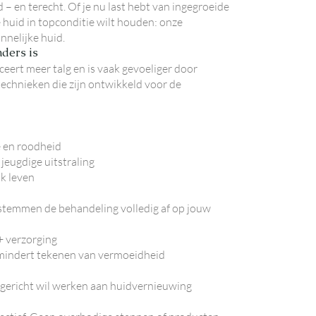
– en terecht. Of je nu last hebt van ingegroeide
e huid in topconditie wilt houden: onze
nnelijke huid.
ders is
ert meer talg en is vaak gevoeliger door
echnieken die zijn ontwikkeld voor de
e en roodheid
jeugdige uitstraling
k leven
 stemmen de behandeling volledig af op jouw
+ verzorging
ermindert tekenen van vermoeidheid
e gericht wil werken aan huidvernieuwing