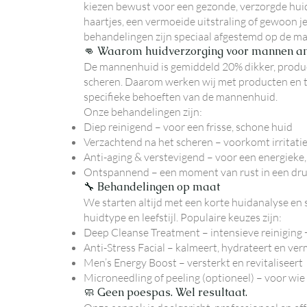
kiezen bewust voor een gezonde, verzorgde huid 
haartjes, een vermoeide uitstraling of gewoon j
behandelingen zijn speciaal afgestemd op de ma
👊 Waarom huidverzorging voor mannen an
De mannenhuid is gemiddeld 20% dikker, produce
scheren. Daarom werken wij met producten en t
specifieke behoeften van de mannenhuid.
Onze behandelingen zijn:
Diep reinigend – voor een frisse, schone huid
Verzachtend na het scheren – voorkomt irritati
Anti-aging & verstevigend – voor een energieke, 
Ontspannend – een moment van rust in een dru
🔧 Behandelingen op maat
We starten altijd met een korte huidanalyse en
huidtype en leefstijl. Populaire keuzes zijn:
Deep Cleanse Treatment – intensieve reiniging 
Anti-Stress Facial – kalmeert, hydrateert en v
Men’s Energy Boost – versterkt en revitaliseert
Microneedling of peeling (optioneel) – voor wi
🧼 Geen poespas. Wel resultaat.