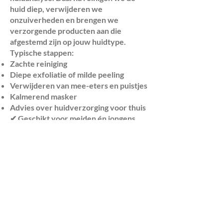
huid diep, verwijderen we
onzuiverheden en brengen we
verzorgende producten aan die
afgestemd zijn op jouw huidtype.
Typische stappen:
Zachte reiniging
Diepe exfoliatie of milde peeling
Verwijderen van mee-eters en puistjes
Kalmerend masker
Advies over huidverzorging voor thuis
✔ Geschikt voor meiden én jongens
✔ Voor de leeftijd van ca. 12 t/m 20 jaar
✔ Behandeling duurt gemiddeld 45-60
minuten
💡 Extra tip: huidverzorging begint
thuis
Naast de behandelingen krijg je ook
persoonlijk advies over hoe je je huid
thuis het beste kunt verzorgen. Geen
ingewikkelde routines – gewoon een