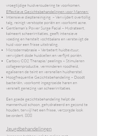
vroegtijdige huidveroudering te voorkomen.
Effectieve Gezichtsbehandelingen voor Mannen:
Intensieve dieptereiniging – Verwijdert overtollig
talg, reinigt verstopte poriën en voorkomt acne.
Gentleman’s Power Surge Facial – Hydrateert,
kalmeert scheerirritaties, geeft intensieve
voeding en herstelt vochtbalans en verstevigt de
huid voor een frisse uitstraling.
Microdermabrasie – Verbetert huidtextuur,
verwijdert dode huidcellen en verfijnt poriën.
Carboxy CO2 Therapie/ peelings – Stimuleren
collageenproductie, verminderen roodheid,
egaliseren de teint en versnellen huidherstel.
Hoogfrequentie Gezichtsbehandeling – Doodt
bacteriën, voorkomt ingegroeide haren en
versnelt genezing van scheerirritaties.
Een goede gezichtsbehandeling helpt de
mannenhuid schoon, gehydrateerd en gezond te
houden, terwijl het een frisse, verzorgde look
bevordert. 💆‍♂️✨
Jeugdbehandelingen
Jongeren hebben vaak te maken met