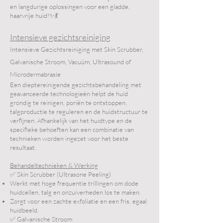
en langdurige oplossingen voor een gladde,
haarvrije huid!✨💃
Intensieve gezichtsreiniging
Intensieve Gezichtsreiniging met Skin Scrubber,
Galvanische Stroom, Vacuüm, Ultrasound of
Microdermabrasie
Een dieptereinigende gezichtsbehandeling met
geavanceerde technologieën helpt de huid
grondig te reinigen, poriën te ontstoppen,
talgproductie te reguleren en de huidstructuur te
verfijnen. Afhankelijk van het huidtype en de
specifieke behoeften kan een combinatie van
technieken worden ingezet voor het beste
resultaat.
Behandeltechnieken & Werking
✅ Skin Scrubber (Ultrasone Peeling)
Werkt met hoge frequentie trillingen om dode
huidcellen, talg en onzuiverheden los te maken.
Zorgt voor een zachte exfoliatie en een fris, egaal
huidbeeld.
✅ Galvanische Stroom