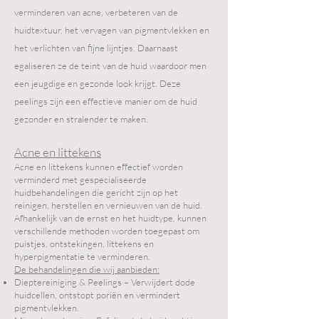
verminderen van acne, verbeteren van de
huidtextuur, het vervagen van pigmentvlekken en
het verlichten van fijne lijntjes. Daarnaast
egaliseren ze de teint van de huid waardoor men
een jeugdige en gezonde look krijgt. Deze
peelings zijn een effectieve manier om de huid
gezonder en stralender te maken.
Acne en littekens
Acne en littekens kunnen effectief worden
verminderd met gespecialiseerde
huidbehandelingen die gericht zijn op het
reinigen, herstellen en vernieuwen van de huid.
Afhankelijk van de ernst en het huidtype, kunnen
verschillende methoden worden toegepast om
puistjes, ontstekingen, littekens en
hyperpigmentatie te verminderen.
De behandelingen die wij aanbieden:
Dieptereiniging & Peelings – Verwijdert dode
huidcellen, ontstopt poriën en vermindert
pigmentvlekken.