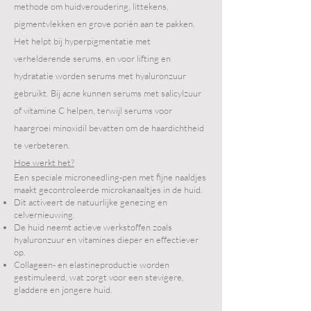
methode om huidveroudering, littekens,
pigmentvlekken en grove poriën aan te pakken.
Het helpt bij hyperpigmentatie met
verhelderende serums, en voor lifting en
hydratatie worden serums met hyaluronzuur
gebruikt. Bij acne kunnen serums met salicylzuur
of vitamine C helpen, terwijl serums voor
haargroei minoxidil bevatten om de haardichtheid
te verbeteren.
Hoe werkt het?
Een speciale microneedling-pen met fijne naaldjes
maakt gecontroleerde microkanaaltjes in de huid.
Dit activeert de natuurlijke genezing en
celvernieuwing.
De huid neemt actieve werkstoffen zoals
hyaluronzuur en vitamines dieper en effectiever
op.
Collageen- en elastineproductie worden
gestimuleerd, wat zorgt voor een stevigere,
gladdere en jongere huid.