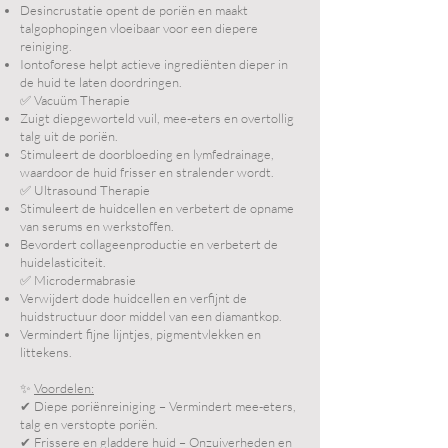
Desincrustatie opent de poriën en maakt
talgophopingen vloeibaar voor een diepere
reiniging.
Iontoforese helpt actieve ingrediënten dieper in
de huid te laten doordringen.
✅ Vacuüm Therapie
Zuigt diepgeworteld vuil, mee-eters en overtollig
talg uit de poriën.
Stimuleert de doorbloeding en lymfedrainage,
waardoor de huid frisser en stralender wordt.
✅ Ultrasound Therapie
Stimuleert de huidcellen en verbetert de opname
van serums en werkstoffen.
Bevordert collageenproductie en verbetert de
huidelasticiteit.
✅ Microdermabrasie
Verwijdert dode huidcellen en verfijnt de
huidstructuur door middel van een diamantkop.
Vermindert fijne lijntjes, pigmentvlekken en
littekens.
✨
Voordelen:
✔ Diepe poriënreiniging – Vermindert mee-eters,
talg en verstopte poriën.
✔ Frissere en gladdere huid – Onzuiverheden en