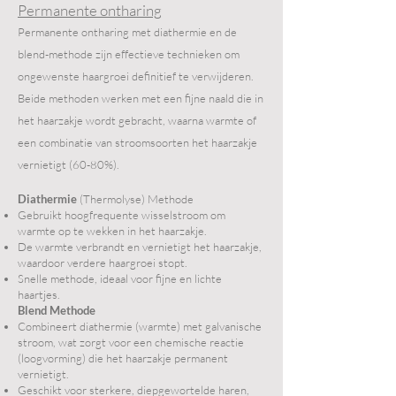
Permanente ontharing
Permanente ontharing met diathermie en de
blend-methode zijn effectieve technieken om
ongewenste haargroei definitief te verwijderen.
Beide methoden werken met een fijne naald die in
het haarzakje wordt gebracht, waarna warmte of
een combinatie van stroomsoorten het haarzakje
vernietigt (60-80%).
Diathermie
(Thermolyse) Methode
Gebruikt hoogfrequente wisselstroom om
warmte op te wekken in het haarzakje.
De warmte verbrandt en vernietigt het haarzakje,
waardoor verdere haargroei stopt.
Snelle methode, ideaal voor fijne en lichte
haartjes.
Blend Methode
Combineert diathermie (warmte) met galvanische
stroom, wat zorgt voor een chemische reactie
(loogvorming) die het haarzakje permanent
vernietigt.
Geschikt voor sterkere, diepgewortelde haren,