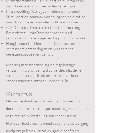
Microdermabrasie – Exfolieert de huid zachtjes
om littekens en onzuiverheden te vervagen.
Microneedling (Collageen Inductie Therapie) –
Stimuleert de aanmaak van collageen en elastine,
waardoor littekens minder zichtbaar worden.
CO2 Carboxy Therapie met fruitzuur peeling–
Bevordert zuurstoftoevoer naar de huid,
vermindert ontstekingen en helpt bij huidherstel.
Hoogfrequentie Therapie – Doodt bacteriën,
vermindert ontstekingen en versnelt het
genezingsproces van de huid.
Met de juiste behandeling en regelmatige
verzorging wordt de huid zuiverder, gladder en
stralender, terwijl littekens en onzuiverheden
steeds minder zichtbaar worden. ✨💖
Mannenhuid
De mannenhuid verschilt van de vrouwenhuid
door een dikkere structuur, meer talgproductie en
regelmatige blootstelling aan scheerstress.
Hierdoor heeft mannenhuid specifieke verzorging
nodig om puistjes, irritaties, grove poriën en