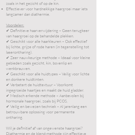
zoals in het gezicht of op de kin.
Effectiever voor hardnekkige haargroei maar iets
langzamer dan diathermie.
Voordelen:
✔ Definitieve haarverwijdering – Geen terugkeer
van haargroei op de behandelde plekken.
✔ Geschikt voor alle haarkleuren – Ook effectief
bij lichte, grijze of rode haren (in tegenstelling tot
laserontharing).
✔ Zeer nauwkeurige methode – Ideaal voor kleine
gebieden zoals gezicht, kin, bovenlip en
wenkbrauwen.
✔ Geschikt voor alle huidtypes – Veilig voor lichte
en donkere huidtinten.
✔ Verbetert de huidtextuur – Voorkomt
ingegroeide haartjes en maakt de huid gladder.
✔ Medisch erkende methode – Aanbevolen bij
hormonale haargroei, zoals bij PCOS.
✔ Veilig en bewezen techniek – Al jarenlang een
betrouwbare oplossing voor permanente
ontharing.
Wil je definitief af van ongewenste haargroei?
Diathermie en de blend-methode zijn effectieve