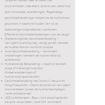
onzuiverheden, mee-eters, acne en een vette huid
door hormonale veranderingen. Regelmatige
gezichtsbehandelingen helpen om de huid schoon,
gezond en in balans te houden, terwijl ze
toekomstige huidproblemen voorkomen.
Effectieve Gezichtsbehandelingen voor de Jeugd
Dieptereinigende Gezichtsbehandeling –
Verwijdert overtollig talg, reinigt poriën, herstelt
de huidbarrière en voorkomt puistjes.
Acne Gezichtsbehandeling – Vermindert
ontstekingen, kalmeert de huid en helpt bij
acneherstel.
Hydraterende Behandeling – Voedt en herstelt
droge of trekkerige huid door
klimaatveranderingen of
huidverzorgingsproducten.
Gezichtsbehandeling met Stoom & Vacuüm en
Hoog Frequentie – Opent de poriën en verwijdert
onzuiverheden zonder de huid te beschadigen,
werkt antibacterieel.
LED Lichttherapie – Blauw licht doodt bacteriën
die acne veroorzaken, rood licht vermindert