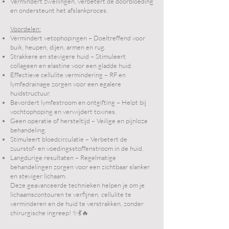
Vermindert zwellingen, verbetert de doorbloeding
en ondersteunt het afslankproces.
Voordelen:
Vermindert vetophopingen – Doeltreffend voor
buik, heupen, dijen, armen en rug.
Strakkere en stevigere huid – Stimuleert
collageen en elastine voor een gladde huid.
Effectieve cellulite vermindering – RF en
lymfedrainage zorgen voor een egalere
huidstructuur.
Bevordert lymfestroom en ontgifting – Helpt bij
vochtophoping en verwijdert toxines.
Geen operatie of hersteltijd – Veilige en pijnloze
behandeling.
Stimuleert bloedcirculatie – Verbetert de
zuurstof- en voedingsstoffenstroom in de huid.
Langdurige resultaten – Regelmatige
behandelingen zorgen voor een zichtbaar slanker
en steviger lichaam.
Deze geavanceerde technieken helpen je om je
lichaamscontouren te verfijnen, cellulite te
verminderen en de huid te verstrakken, zonder
chirurgische ingreep! ✨💃🔥