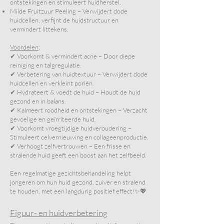
ontstekingen en stimuleert huidherstel.
Milde Fruitzuur Peeling – Verwijdert dode
huidcellen, verfijnt de huidstructuur en
vermindert littekens.
Voordelen
:
✔ Voorkomt & vermindert acne – Door diepe
reiniging en talgregulatie.
✔ Verbetering van huidtextuur – Verwijdert dode
huidcellen en verkleint poriën.
✔ Hydrateert & voedt de huid – Houdt de huid
gezond en in balans.
✔ Kalmeert roodheid en ontstekingen – Verzacht
gevoelige en geïrriteerde huid.
✔ Voorkomt vroegtijdige huidveroudering –
Stimuleert celvernieuwing en collageenproductie.
✔ Verhoogt zelfvertrouwen – Een frisse en
stralende huid geeft een boost aan het zelfbeeld.
Een regelmatige gezichtsbehandeling helpt
jongeren om hun huid gezond, zuiver en stralend
te houden, met een langdurig positief effect!✨💖
Figuur- en huidverbetering