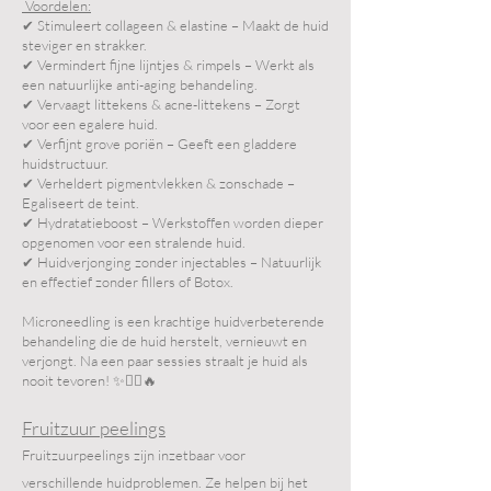
Voordelen:
✔ Stimuleert collageen & elastine – Maakt de huid
steviger en strakker.
✔ Vermindert fijne lijntjes & rimpels – Werkt als
een natuurlijke anti-aging behandeling.
✔ Vervaagt littekens & acne-littekens – Zorgt
voor een egalere huid.
✔ Verfijnt grove poriën – Geeft een gladdere
huidstructuur.
✔ Verheldert pigmentvlekken & zonschade –
Egaliseert de teint.
✔ Hydratatieboost – Werkstoffen worden dieper
opgenomen voor een stralende huid.
✔ Huidverjonging zonder injectables – Natuurlijk
en effectief zonder fillers of Botox.
Microneedling is een krachtige huidverbeterende
behandeling die de huid herstelt, vernieuwt en
verjongt. Na een paar sessies straalt je huid als
nooit tevoren! ✨💆‍♀️🔥
Fruitzuur peelings
Fruitzuurpeelings zijn inzetbaar voor
verschillende huidproblemen. Ze helpen bij het