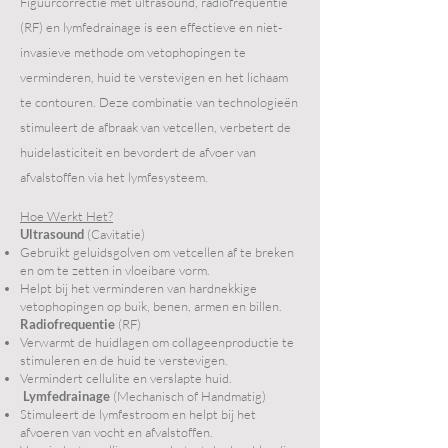
Figuurcorrectie met ultrasound, radiofrequentie
(RF) en lymfedrainage is een effectieve en niet-
invasieve methode om vetophopingen te
verminderen, huid te verstevigen en het lichaam
te contouren. Deze combinatie van technologieën
stimuleert de afbraak van vetcellen, verbetert de
huidelasticiteit en bevordert de afvoer van
afvalstoffen via het lymfesysteem.
Hoe Werkt Het?
Ultrasound
(Cavitatie)
Gebruikt geluidsgolven om vetcellen af te breken
en om te zetten in vloeibare vorm.
Helpt bij het verminderen van hardnekkige
vetophopingen op buik, benen, armen en billen.
Radiofrequentie
(RF)
Verwarmt de huidlagen om collageenproductie te
stimuleren en de huid te verstevigen.
Vermindert cellulite en verslapte huid.
Lymfedrainage
(Mechanisch of Handmatig)
Stimuleert de lymfestroom en helpt bij het
afvoeren van vocht en afvalstoffen.