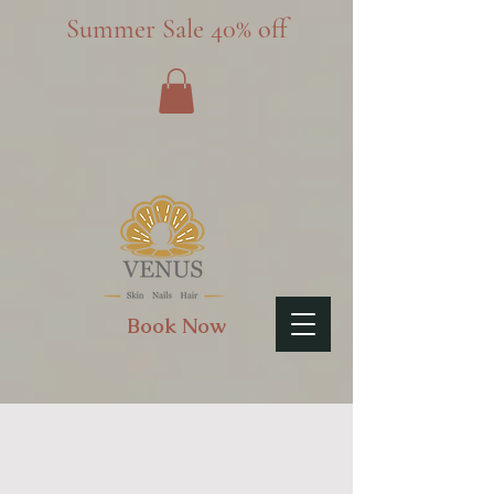
Summer Sale 40% off
Book Now