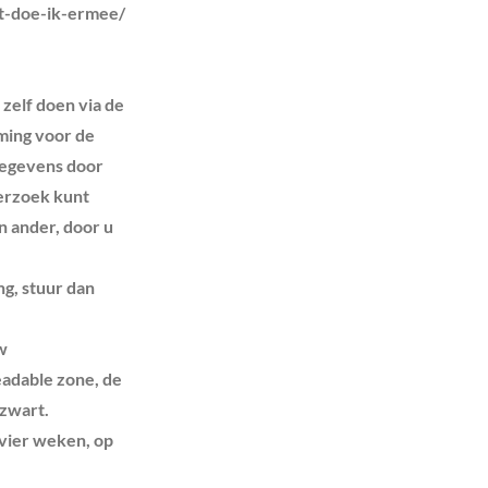
at-doe-ik-ermee/
 zelf doen via de
ming voor de
gegevens door
verzoek kunt
n ander, door u
g, stuur dan
w
eadable zone, de
zwart.
 vier weken, op