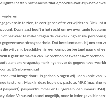
veiliginternetten.nl/themes/situatie/cookies-wat-zijn-het-enw
erwijderen
egevens in te zien, te corrigeren of te verwijderen. Dit kunt u
 account. Daarnaast heeft u het recht om uw eventuele toestem
en of bezwaar te maken tegen de verwerking van uw persoons
 op gegevensoverdraagbaarheid. Dat betekent dat u bij ons een 
die wij van u beschikken in een computerbestand naar u of ee
 Wilt u gebruik maken van uw recht op bezwaar en/of recht op
eeft u andere vragen/opmerkingen over de gegevensverwerkin
r
contact@salonvenus.nl
erzoek tot inzage door u is gedaan, vragen wij u een kopie van u
k mee te sturen. Maak in deze kopie uw pasfoto, MRZ (machine r
t paspoort), paspoortnummer en Burgerservicenummer (BSN) 
y. Salon Venus zal zo snel mogelijk, maar in ieder geval binnen