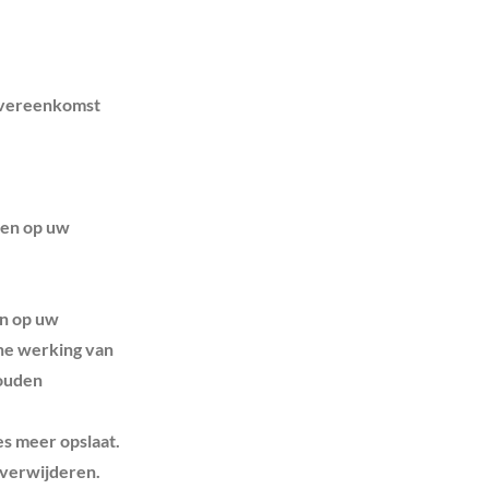
 overeenkomst
ken op uw
en op uw
che werking van
houden
es meer opslaat.
 verwijderen.