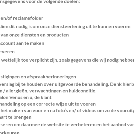
nsgegevens voor de volgende doelen:
 en/of reclamefolder
dien dit nodig is om onze dienstverlening uit te kunnen voeren
n van onze diensten en producten
 account aan te maken
leveren
wettelijk toe verplicht zijn, zoals gegevens die wij nodig hebb
stigingen en afspraakherinneringen
rslag bij te houden over uitgevoerde behandeling. Denk hierbi
en / allergieën, verwachtingen en huidconditie.
alon Venus en u, de klant
handeling op een correcte wijze uit te voeren
 het maken van voor en na foto’s en/ of videos om zo de vooruit
aart te brengen
yseren om daarmee de website te verbeteren en het aanbod va
oorkeuren