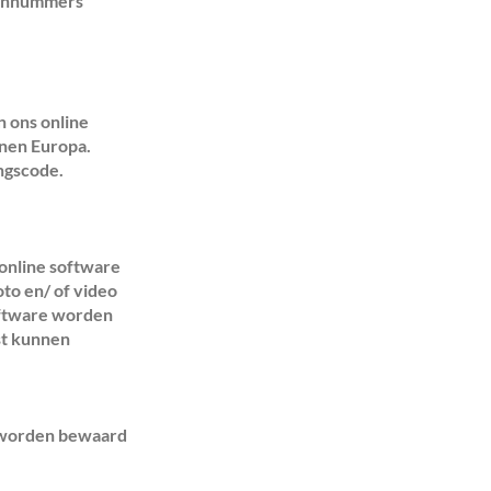
oonnummers
n ons online
nnen Europa.
ingscode.
online software
oto en/ of video
oftware worden
st kunnen
e worden bewaard