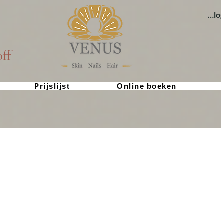
Inl
ff
Prijslijst
Online boeken