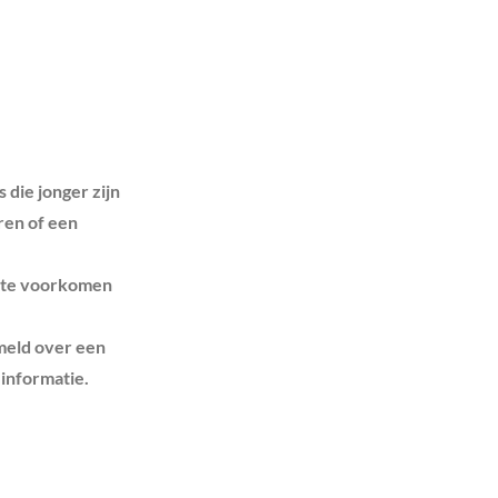
die jonger zijn
ren of een
zo te voorkomen
meld over een
 informatie.