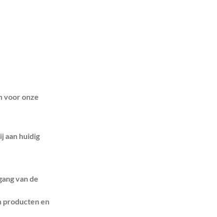
en voor onze
j aan huidig
gang van de
n producten en