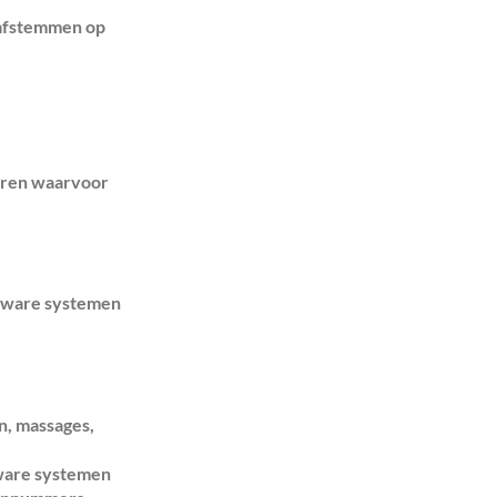
 afstemmen op
seren waarvoor
ftware systemen
n, massages,
tware systemen