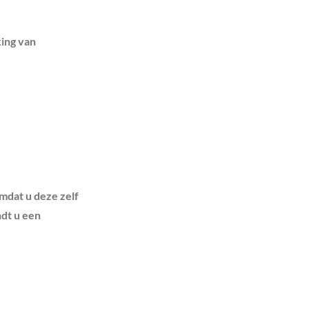
king van
mdat u deze zelf
ndt u een